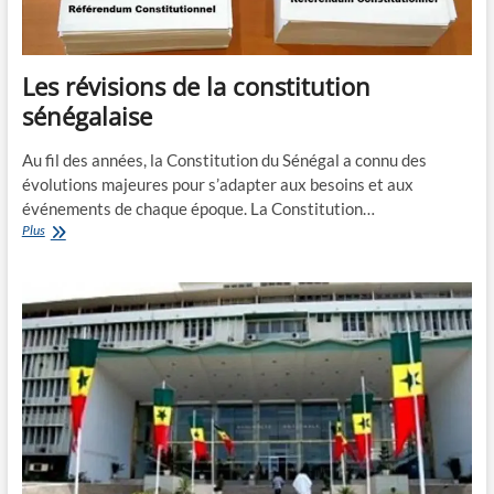
Gouvernance
Nationale
Les révisions de la constitution
sénégalaise
Au fil des années, la Constitution du Sénégal a connu des
évolutions majeures pour s’adapter aux besoins et aux
événements de chaque époque. La Constitution…
Les
Plus
révisions
de
la
constitution
sénégalaise