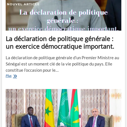
La déclaration de politique générale :
un exercice démocratique important.
La déclaration de politique générale d’un Premier Ministre au
Sénégal est un moment clé de la vie politique du pays. Elle
constitue l’occasion pour le…
La
Plus
déclaration
de
politique
générale
:
un
exercice
démocratique
important.