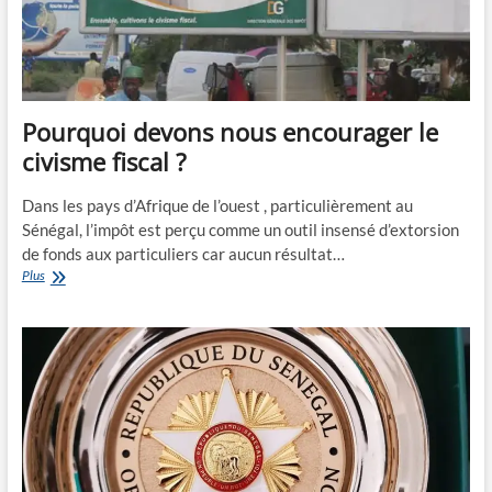
Pourquoi devons nous encourager le
civisme fiscal ?
Dans les pays d’Afrique de l’ouest , particulièrement au
Sénégal, l’impôt est perçu comme un outil insensé d’extorsion
de fonds aux particuliers car aucun résultat…
Pourquoi
Plus
devons
nous
encourager
le
civisme
fiscal
?