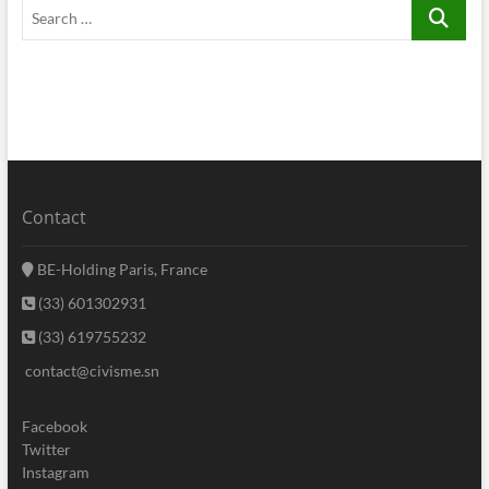
Search
…
Contact
BE-Holding Paris, France
(33) 601302931
(33) 619755232
contact@civisme.sn
Facebook
Twitter
Instagram