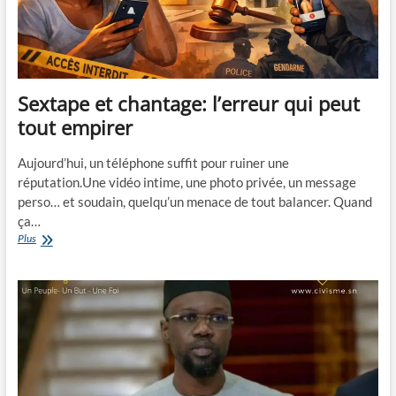
Sextape et chantage: l’erreur qui peut
tout empirer
Aujourd’hui, un téléphone suffit pour ruiner une
réputation.Une vidéo intime, une photo privée, un message
perso… et soudain, quelqu’un menace de tout balancer. Quand
ça…
Sextape
Plus
et
chantage:
l’erreur
qui
peut
tout
empirer