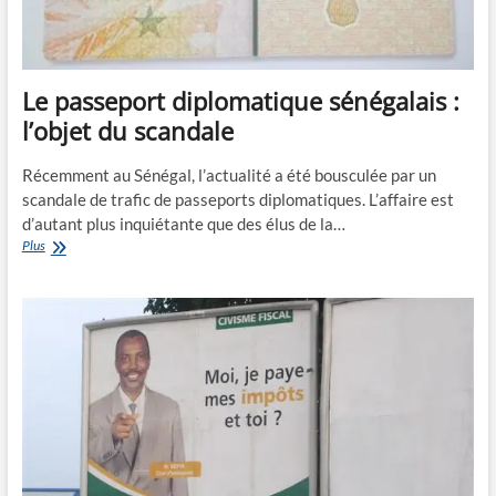
Le passeport diplomatique sénégalais :
l’objet du scandale
Récemment au Sénégal, l’actualité a été bousculée par un
scandale de trafic de passeports diplomatiques. L’affaire est
d’autant plus inquiétante que des élus de la…
Le
Plus
passeport
diplomatique
sénégalais
:
l’objet
du
scandale