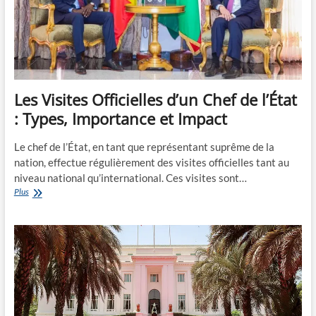
Les Visites Officielles d’un Chef de l’État
: Types, Importance et Impact
Le chef de l’État, en tant que représentant suprême de la
nation, effectue régulièrement des visites officielles tant au
niveau national qu’international. Ces visites sont…
Les
Plus
Visites
Officielles
d’un
Chef
de
l’État
:
Types,
Importance