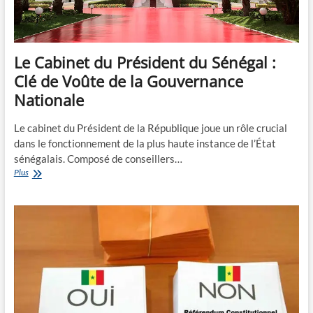
et
Impact
Le Cabinet du Président du Sénégal :
Clé de Voûte de la Gouvernance
Nationale
Le cabinet du Président de la République joue un rôle crucial
dans le fonctionnement de la plus haute instance de l’État
sénégalais. Composé de conseillers…
Le
Plus
Cabinet
du
Président
du
Sénégal
:
Clé
de
Voûte
de
la