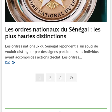
Les ordres nationaux du Sénégal : les
plus hautes distinctions
Les ordres nationaux du Sénégal répondent à un souci de
vouloir distinguer par des signes particuliers les individus
ayant accompli des actions d’éclat. Les ordres…
Les
Plus
ordres
nationaux
Pagination
du
Page
Page
Page
Next
1
2
3
Sénégal
page
des
:
les
publications
plus
hautes
distinctions