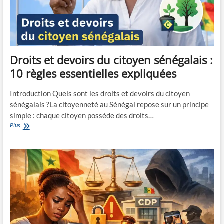
Droits et devoirs du citoyen sénégalais :
10 règles essentielles expliquées
Introduction Quels sont les droits et devoirs du citoyen
sénégalais ?La citoyenneté au Sénégal repose sur un principe
simple : chaque citoyen possède des droits…
Droits
Plus
et
devoirs
du
citoyen
sénégalais
:
10
règles
essentielles
expliquées